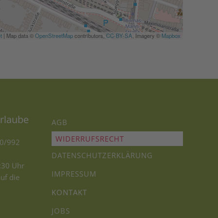
t
|
Map data ©
OpenStreetMap
contributors,
CC-BY-SA
, Imagery ©
Mapbox
rlaube
AGB
WIDERRUFSRECHT
90/992
DATENSCHUTZERKLÄRUNG
2:30 Uhr
IMPRESSUM
uf die
KONTAKT
JOBS