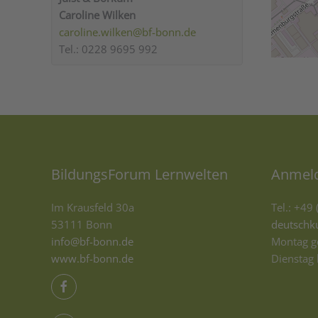
Caroline Wilken
caroline.wilken@bf-bonn.de
Tel.: 0228 9695 992
BildungsForum Lernwelten
Anmeld
Im Krausfeld 30a
Tel.: +49
53111 Bonn
deutschk
info@bf-bonn.de
Montag 
www.bf-bonn.de
Dienstag 