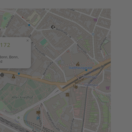
×
172
 Bonn, Bonn,
nd