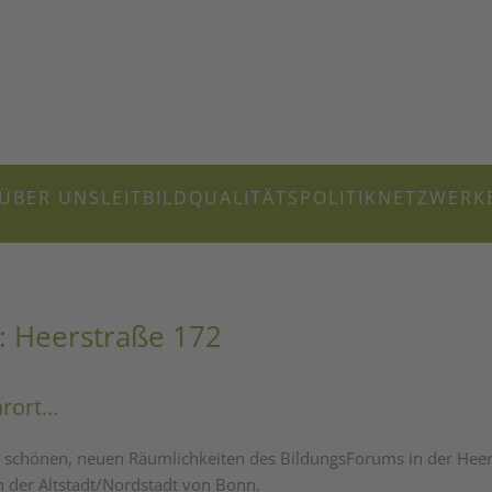
ÜBER UNS
LEITBILD
QUALITÄTSPOLITIK
NETZWERK
: Heerstraße 172
ort...
ie schönen, neuen Räumlichkeiten des BildungsForums in der Heers
n der Altstadt/Nordstadt von Bonn.