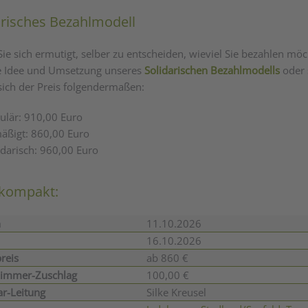
arisches Bezahlmodell
Sie sich ermutigt, selber zu entscheiden, wieviel Sie bezahlen mö
e Idee und Umsetzung unseres
Solidarischen Bezahlmodells
oder 
 sich der Preis folgendermaßen:
ulär: 910,00 Euro
äßigt: 860,00 Euro
idarisch: 960,00 Euro
 kompakt:
n
11.10.2026
16.10.2026
preis
ab 860 €
zimmer-Zuschlag
100,00 €
r-Leitung
Silke Kreusel