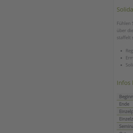
Solid
Fühlen 
über di
staffelt
Reg
Erm
Sol
Infos
Begin
Ende
Einzel
Einzel
Semina