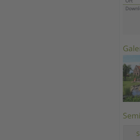
Ort
Downl
Gale
Semi