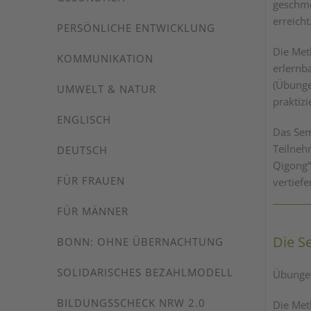
geschme
erreicht
PERSÖNLICHE ENTWICKLUNG
Die Met
KOMMUNIKATION
erlernb
(Übunge
UMWELT & NATUR
praktiz
ENGLISCH
Das Sem
Teilneh
DEUTSCH
Qigong“
FÜR FRAUEN
vertief
FÜR MÄNNER
Die S
BONN: OHNE ÜBERNACHTUNG
SOLIDARISCHES BEZAHLMODELL
Übungen
BILDUNGSSCHECK NRW 2.0
Die Met