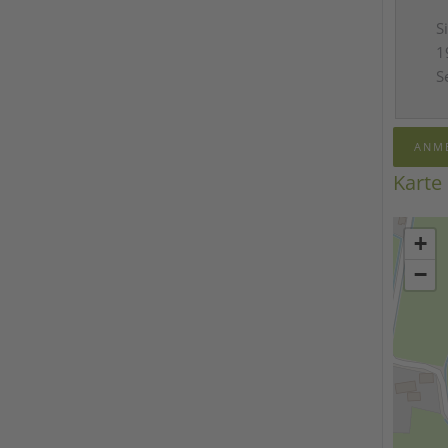
S
1
S
ANM
Karte
+
−