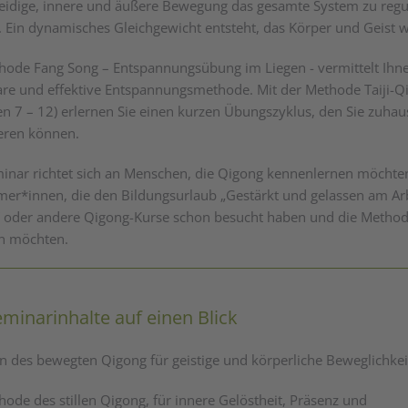
idige, innere und äußere Bewegung das gesamte System zu regu
. Ein dynamisches Gleichgewicht entsteht, das Körper und Geist wi
hode Fang Song – Entspannungsübung im Liegen - vermittelt Ihnen
are und effektive Entspannungsmethode. Mit der Methode Taiji-Q
n 7 – 12) erlernen Sie einen kurzen Übungszyklus, den Sie zuhau
ieren können.
inar richtet sich an Menschen, die Qigong kennenlernen möchte
mer*innen, die den Bildungsurlaub „Gestärkt und gelassen am Arb
 oder andere Qigong-Kurse schon besucht haben und die Metho
en möchten.
eminarinhalte auf einen Blick
 des bewegten Qigong für geistige und körperliche Beweglichkeit
hode des stillen Qigong, für innere Gelöstheit, Präsenz und