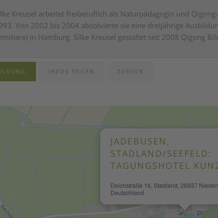
ilke Kreusel arbeitet freiberuflich als Naturpädagogin und Qigong-L
993. Von 2002 bis 2004 absolvierte sie eine dreijährige Ausbildun
eminare) in Hamburg. Silke Kreusel gestaltet seit 2008 Qigong B
ELDUNG
INFOS TEILEN
ZURÜCK
JADEBUSEN,
STADLAND/SEEFELD:
TAGUNGSHOTEL KUN
Deichstraße 16, Stadland, 26937 Niede
Deutschland