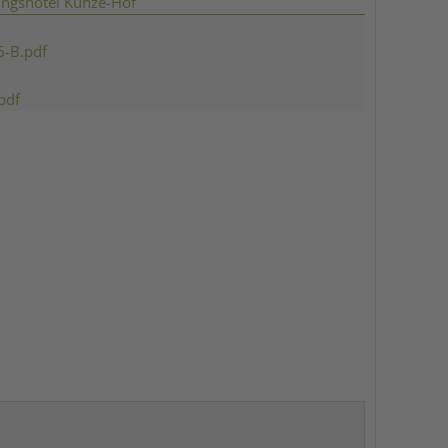
ungshotel Kunze-Hof
6-B.pdf
pdf