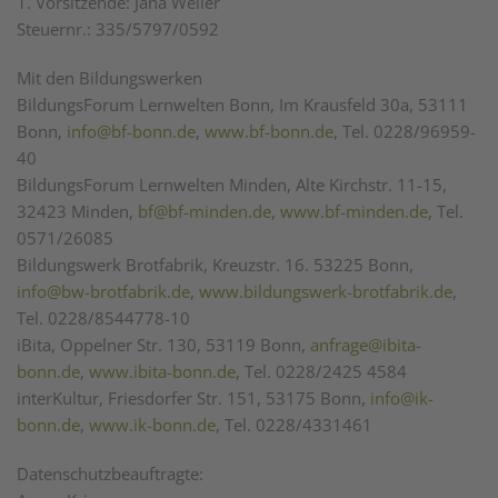
1. Vorsitzende: Jana Weiler
Steuernr.: 335/5797/0592
Mit den Bildungswerken
BildungsForum Lernwelten Bonn, Im Krausfeld 30a, 53111
Bonn,
info@bf-bonn.de
,
www.bf-bonn.de
, Tel. 0228/96959-
40
BildungsForum Lernwelten Minden, Alte Kirchstr. 11-15,
32423 Minden,
bf@bf-minden.de
,
www.bf-minden.de
, Tel.
0571/26085
Bildungswerk Brotfabrik, Kreuzstr. 16. 53225 Bonn,
info@bw-brotfabrik.de
,
www.bildungswerk-brotfabrik.de
,
Tel. 0228/8544778-10
iBita, Oppelner Str. 130, 53119 Bonn,
anfrage@ibita-
bonn.de
,
www.ibita-bonn.de
, Tel. 0228/2425 4584
interKultur, Friesdorfer Str. 151, 53175 Bonn,
info@ik-
bonn.de
,
www.ik-bonn.de
, Tel. 0228/4331461
Datenschutzbeauftragte: