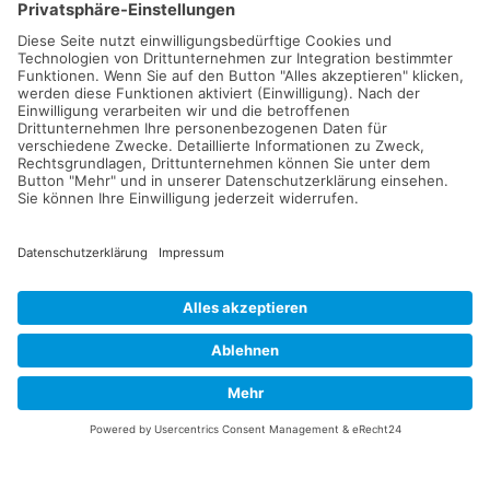
Anmeldung Deutschkurse
Tel.: +49 (0)228 9695-950
deutschkurse@bf-bonn.de
Montag geschlossen
Dienstag bis Freitag 10:00 - 13:00 Uhr
Anmeldung Bildungsurlaube
Tel.: +49 (0)228 9695-940/990/992
anmeldung@bf-bonn.de