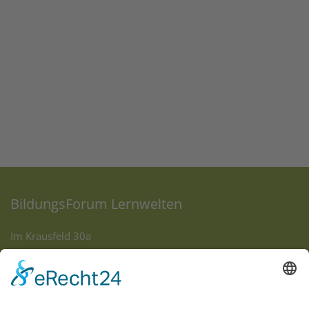
BildungsForum Lernwelten
Im Krausfeld 30a
53111 Bonn
info@bf-bonn.de
www.bf-bonn.de