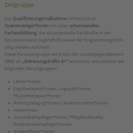
Zielgruppe
Die
Qualifizierungsmaßnahme
richtet sich an
Quereinsteiger*innen
mit einer
artverwandten
Fachausbildung
, die als potenzielle Fachkräfte in der
(teil-)stationären Jugendhilfe sowie der Eingliederungshilfe
tätig werden möchten.
Diese Personengruppe wird von den Landesjugendämtern
NRW als
„Betreuungskräfte A+“
anerkannt und umfasst die
folgenden Berufsgruppen:
Lehrer*innen
Ergotherapeut*innen, Logopäd*innen,
Physiotherapeut*innen
Arbeitspädagog*innen / Arbeitserzieher*innen
Hebammen
Gesundheitspfleger*innen, Pflegefachkräfte,
Kinderkrankenpfleger*innen
Kinderpfleger*innen