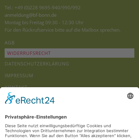
Tel.: +49 (0)228 9695-940/990/992
anmeldung@bf-bonn.de
Montag bis Freitag 09:30 - 12:30 Uhr
Für den Rückrufservice bitte auf die Mailbox sprechen.
AGB
WIDERRUFSRECHT
DATENSCHUTZERKLÄRUNG
IMPRESSUM
KONTAKT
JOBS
+
−